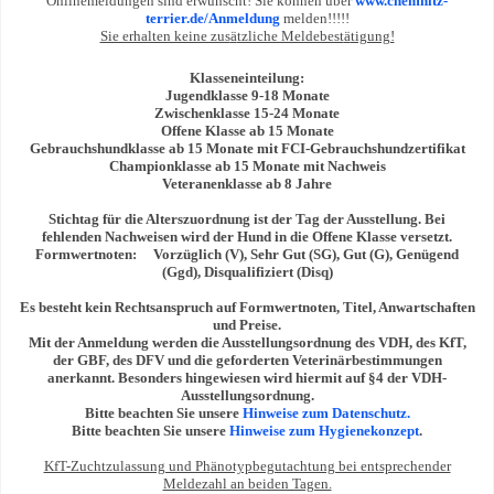
Onlinemeldungen sind erwünscht! Sie können über
www.chemnitz-
terrier.de/Anmeldung
melden!!!!!
Sie erhalten keine zus
ä
tzliche Meldebest
ä
tigung!
Klasseneinteilung:
Jugendklasse 9-18 Monate
Zwischenklasse 15-24 Monate
Offene Klasse ab 15 Monate
Gebrauchshundklasse ab 15 Monate mit FCI-Gebrauchshundzertifikat
Championklasse ab 15 Monate mit Nachweis
Veteranenklasse ab 8 Jahre
Stichtag für die Alterszuordnung ist der Tag der Ausstellung. Bei
fehlenden Nachweisen wird der Hund in die Offene Klasse versetzt.
Formwertnoten:
Vorzüglich (V), Sehr Gut (SG), Gut (G), Genügend
(Ggd), Disqualifiziert (Disq)
Es besteht kein Rechtsanspruch auf Formwertnoten, Titel, Anwartschaften
und Preise.
Mit der Anmeldung werden die Ausstellungsordnung des VDH, des KfT,
der GBF, des DFV und die geforderten Veterinärbestimmungen
anerkannt. Besonders hingewiesen wird hiermit auf §4 der VDH-
Ausstellungsordnung.
Bitte beachten Sie unsere
Hinweise zum Datenschutz.
Bitte beachten Sie unsere
Hinweise zum Hygienekonzept
.
KfT-Zuchtzulassung und Ph
änotypbegutachtung bei entsprechender
Meldezahl an beiden Tagen.