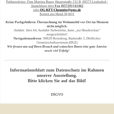
Pr
üfungsleiter: Frau Martina Bauer, Hauptstra
ße 152 B, 09573 Leubsdorf -
Anmeldung
über
Fax [037291] 61462
oder
OG-KFT-Chemnitz@gmx.de
Kosten pro Hund 30,00 €
Keine Parkgebühren. Übernachtung im Wohnmobil vor Ort im Moment
nicht möglich.
Anfahrt: über A4, Ausfahrt Siebenlehn, dann „zur Hundeschau“
ausgeschildert!
Navigationsadresse
: 09629 Reinsberg, Badstraße 5, Dörfliches
Gemeinschaftszentrum (DGZ)
Wir freuen uns auf Ihren Besuch und w
ü
nschen Ihnen eine gute Anreise
sowie viel Erfolg!
Informationsblatt zum Datenschutz im Rahmen
unserer Ausstellung.
Bitte klicken Sie auf das Bild!
DSGVO