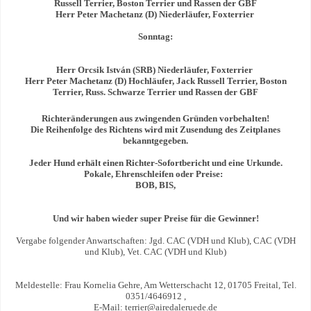
Russell Terrier, Boston Terrier und Rassen der GBF
Herr Peter Machetanz (D) Niederläufer, Foxterrier
Sonntag:
Herr Orcsik István (SRB) Niederläufer, Foxterrier
Herr Peter Machetanz (D) Hochläufer, Jack Russell Terrier, Boston
Terrier, Russ. Schwarze Terrier und Rassen der GBF
Richter
ä
nderungen aus zwingenden Gr
ü
nden vorbehalten!
Die Reihenfolge des Richtens wird mit Zusendung des Zeitplanes
bekanntgegeben.
Jeder Hund erhält einen Richter-Sofortbericht und eine Urkunde.
Pokale, Ehrenschleifen oder Preise:
BOB, BIS,
Und wir haben wieder super Preise f
ü
r die Gewinner!
Vergabe folgender Anwartschaften: Jgd. CAC (VDH und Klub), CAC (VDH
und Klub), Vet. CAC (VDH und Klub)
Meldestelle: Frau Kornelia Gehre, Am Wetterschacht 12, 01705 Freital, Tel.
0351/4646912 ,
E-Mail: terrier@airedaleruede.de