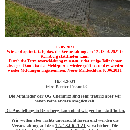
13.05.2021
Wir sind optimistisch, dass die Veranstaltung am 12./13.06.2021 in
Reinsberg stattfinden kann.
Durch die Terminverschiebung mussten leider einige Teilnehmer
absagen. Damit ist das Meldeportal wieder geöffnet und es werden
wieder Meldungen angenommen. Neuer Meldeschluss 07.06.2021.
16.04.2021
Liebe Terrier-Freunde!
Die Mitglieder der OG Chemnitz sind sehr traurig aber wir
haben keine andere Möglichkeit!
Die Ausstellung in Reinsberg kann nicht wie geplant stattfinden.
Wir wollen aber nichts unversucht lassen und werden die
12./13.06.2021
Veranstaltung auf den
verschieben. Die