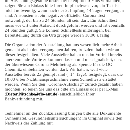
Im Ausstellungsgelände besteht Maskenpflicht! Falls vorhanden,
zeigen Sie am Einlass bitte Ihren Impfnachweis vor, ein Test ist
nicht notwendig, wenn nach der 2. Impfung 14 Tagen vergangen
sind. Ansonsten ist ein negativer offizieller Corona-Test
notwendig, der bis zu 24 Stunden alt sein darf.
Ein Schnelltest
muss vor Ort unter Aufsicht durchgeführt werden
und ist ebenfalls
24 Stunden gültig. Sie können Schnelltests mitbringen, bei
Bereitstellung durch die Ortsgruppe werden 10,00 € fällig.
Die Organisation der Ausstellung hat uns wesentlich mehr Arbeit
gemacht als in den vergangenen Jahren, trotzdem haben wir an
dieser festgehalten. Viele Aussteller haben uns im Vorfeld bereits
anerkennende Worte zukommen lassen und uns signalisiert, dass
der überwiesene Corona-Mehrbetrag als Spende für die OG
Chemnitz einbehalten werden darf. Wir hatten, weil viele
Aussteller bereits 2x geimpft sind (+14 Tage), festgelegt, dass die
10,00 €
bei Nichtinanspruchnahme eines Schnelltests
erstattet
werden. Wenn Sie den „Corona-Aufschlag“ zurückgezahlt haben
möchten, so teilen Sie uns das bitte am Einlass oder per E-Mail
(
Dieter.Nitschke@flo-ant.de
) einschließlich Ihrer
Bankverbindung mit.
Teilnehmer an der Zuchtzulassung bringen bitte alle Dokumente
(Ahnentafel, Gesundheitsuntersuchungen)
im Original
sowie den
Nachweis der Zahlung mit.