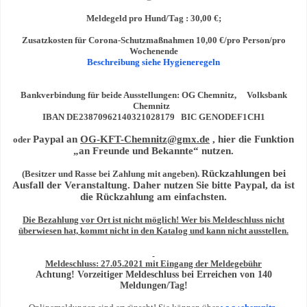
Meldegeld pro Hund/Tag : 30,00 €;
Zusatzkosten für Corona-Schutzmaßnahmen 10,00 €/pro Person/pro
Wochenende
Beschreibung siehe Hygieneregeln
Bankverbindung f
ü
r beide Ausstellungen: OG Chemnitz, Volksbank
Chemnitz
IBAN DE23870962140321028179 BIC GENODEF1CH1
Paypal an
OG-KFT-Chemnitz@gmx.de
, hier die Funktion
oder
„
an Freunde und Bekannte
“
nutzen.
R
ü
ckzahlungen bei
(Besitzer und Rasse bei Zahlung mit angeben).
Ausfall der Veranstaltung
. Daher nutzen Sie bitte Paypal, da ist
die Rückzahlung am einfachsten.
Die Bezahlung vor Ort ist nicht m
ö
glich! Wer bis Meldeschluss nicht
ü
berwiesen hat, kommt nicht in den Katalog und kann nicht ausstellen.
Meldeschluss: 27.05.2021 mit Eingang der Meldegeb
ü
hr
Achtung! Vorzeitiger Meldeschluss bei Erreichen von 140
Meldungen/Tag
!