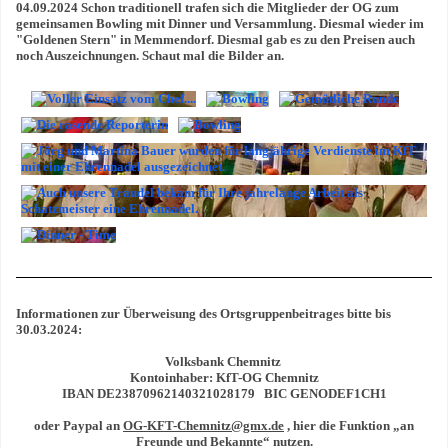
04.09.2024 Schon traditionell trafen sich die Mitglieder der OG zum
gemeinsamen Bowling mit Dinner und Versammlung. Diesmal wieder im
"Goldenen Stern" in Memmendorf. Diesmal gab es zu den Preisen auch
noch Auszeichnungen. Schaut mal die Bilder an.
Informationen zur Überweisung des Ortsgruppenbeitrages bitte bis
30.03.2024:
Volksbank Chemnitz
Kontoinhaber: KfT-OG Chemnitz
IBAN DE23870962140321028179 BIC GENODEF1CH1
oder Paypal an
OG-KFT-Chemnitz@gmx.de
, hier die Funktion
„
an
Freunde und Bekannte
“
nutzen.