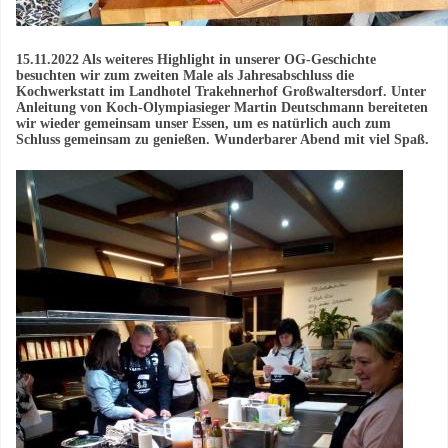
15.11.2022 Als weiteres Highlight in unserer OG-Geschichte
besuchten wir zum zweiten Male als Jahresabschluss die
Kochwerkstatt im Landhotel Trakehnerhof Großwaltersdorf. Unter
Anleitung von Koch-Olympiasieger Martin Deutschmann bereiteten
wir wieder gemeinsam unser Essen, um es natürlich auch zum
Schluss gemeinsam zu genießen. Wunderbarer Abend mit viel Spaß.