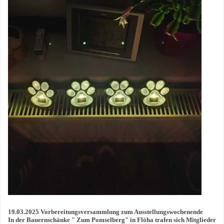
19.03.2025 Vorbereitungsversammlung zum Ausstellungswochenende
In der Bauernschänke " Zum Pomselberg" in Flöha trafen sich Mitglieder