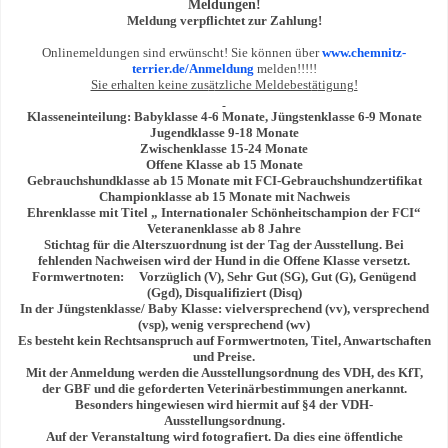
Meldungen
!
Meldung verpflichtet zur Zahlung!
Onlinemeldungen sind erwünscht! Sie können über
www.chemnitz-
terrier.de/Anmeldung
melden!!!!!
Sie erhalten keine zus
ä
tzliche Meldebest
ä
tigung!
Klasseneinteilung: Babyklasse 4-6 Monate, Jüngstenklasse 6-9 Monate
Jugendklasse 9-18 Monate
Zwischenklasse 15-24 Monate
Offene Klasse ab 15 Monate
Gebrauchshundklasse ab 15 Monate mit FCI-Gebrauchshundzertifikat
Championklasse ab 15 Monate mit Nachweis
Ehrenklasse mit Titel „ Internationaler Schönheitschampion der FCI“
Veteranenklasse ab 8 Jahre
Stichtag für die Alterszuordnung ist der Tag der Ausstellung. Bei
fehlenden Nachweisen wird der Hund in die Offene Klasse versetzt.
Formwertnoten:
Vorzüglich (V), Sehr Gut (SG), Gut (G), Genügend
(Ggd), Disqualifiziert (Disq)
In der Jüngstenklasse/ Baby Klasse: vielversprechend (vv), versprechend
(vsp), wenig versprechend (wv)
Es besteht kein Rechtsanspruch auf Formwertnoten, Titel, Anwartschaften
und Preise.
Mit der Anmeldung werden die Ausstellungsordnung des VDH, des KfT,
der GBF und die geforderten Veterinärbestimmungen anerkannt.
Besonders hingewiesen wird hiermit auf §4 der VDH-
Ausstellungsordnung.
Auf der Veranstaltung wird fotografiert. Da dies eine öffentliche