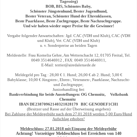
Tagessieg)
BOB, BIS, Schönstes Baby,
Schönster Jüngstenhund, Bester Jugendhund,
Bester Veteran, Schönster Hund der Ehrenklassen,
Beste Paarklasse, Beste Zuchtgruppe, Beste Nachzuchtgruppe.
Und wir haben wieder super Preise f
ü
r die Gewinner!
Vergabe folgender Anwartschaften: Jgd. CAC (VDH und Klub), CAC (VDH
und Klub), Vet. CAC (VDH und Klub)
u. v. Sonderpreise an beiden Tagen
Meldestelle: Frau Kornelia Gehre, Am Wetterschacht 12, 01705 Freital, Tel.
0049 3514646912 , FAX: 0049 3514646911,
E-Mail: terrier@airedaleruede.de
Meldegeld pro Tag : 28,00 € 1. Hund; 26,00 € ab 2. Hund; 5,00 €
Babyklasse; 10,00 € Jüngsten-, Ehren-, Veteranen-, Paarklasse, Nachzucht-
und Zuchtgruppe;
Juniorhandling frei
Bankverbindung f
ü
r beide Ausstellungen: OG Chemnitz, Volksbank
Chemnitz
IBAN DE23870962140321028179 BIC GENODEF1CH1
(Besitzer und Rasse auf der Überweisung angeben)
Bei Zahlung der Meldegeb
ü
hr nach dem 27.01.2018 werden 5,00 Euro/Hund
Aufschlag erhoben!
Meldeschluss: 27.01.2018 mit Eingang der Meldegeb
ü
hr
Achtung! Vorzeitiger Meldeschluss bei Erreichen von 140